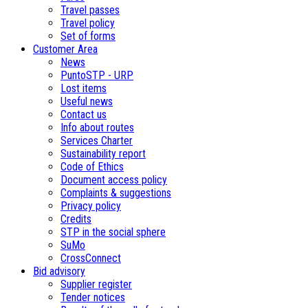
Travel passes
Travel policy
Set of forms
Customer Area
News
PuntoSTP - URP
Lost items
Useful news
Contact us
Info about routes
Services Charter
Sustainability report
Code of Ethics
Document access policy
Complaints & suggestions
Privacy policy
Credits
STP in the social sphere
SuMo
CrossConnect
Bid advisory
Supplier register
Tender notices