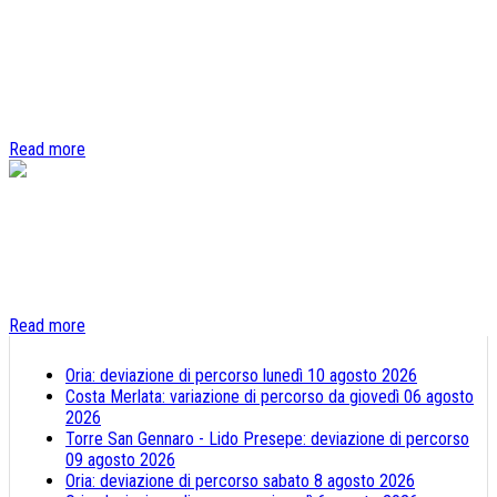
Info & timetables by WhatsApp
New information service for timetables and lines through WhatsApp
messaging platform
Read more
NOTICE TO SUPPLIERS
PURCHASING PORTAL
e-procurement Procurement Portal
Read more
Oria: deviazione di percorso lunedì 10 agosto 2026
Costa Merlata: variazione di percorso da giovedì 06 agosto
2026
Torre San Gennaro - Lido Presepe: deviazione di percorso
09 agosto 2026
Oria: deviazione di percorso sabato 8 agosto 2026