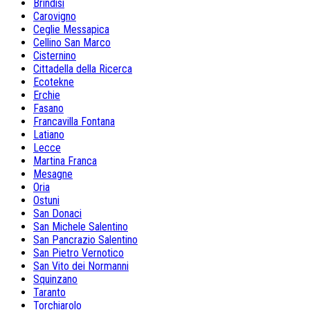
Brindisi
Carovigno
Ceglie Messapica
Cellino San Marco
Cisternino
Cittadella della Ricerca
Ecotekne
Erchie
Fasano
Francavilla Fontana
Latiano
Lecce
Martina Franca
Mesagne
Oria
Ostuni
San Donaci
San Michele Salentino
San Pancrazio Salentino
San Pietro Vernotico
San Vito dei Normanni
Squinzano
Taranto
Torchiarolo