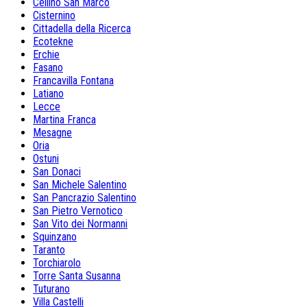
Cellino San Marco
Cisternino
Cittadella della Ricerca
Ecotekne
Erchie
Fasano
Francavilla Fontana
Latiano
Lecce
Martina Franca
Mesagne
Oria
Ostuni
San Donaci
San Michele Salentino
San Pancrazio Salentino
San Pietro Vernotico
San Vito dei Normanni
Squinzano
Taranto
Torchiarolo
Torre Santa Susanna
Tuturano
Villa Castelli