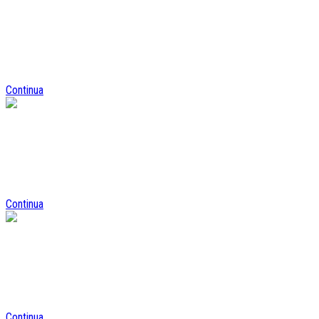
Parco mezzi
Ampia disponibilità di mezzi per le linee urbane, extraurbane e
marittime
Continua
Informazioni orari su whatsapp
Avviato il servizio informazioni su orari e linee tramite la piattaforma
di chatting WhatsApp
Continua
AVVISO AI FORNITORI
PORTALE ACQUISTI
e-procurement Portale Appalti
Continua