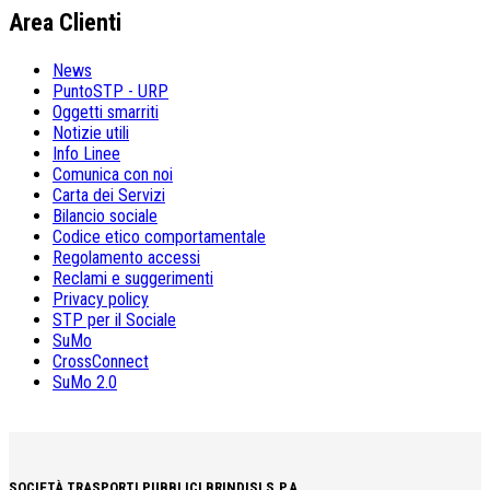
Area Clienti
News
PuntoSTP - URP
Oggetti smarriti
Notizie utili
Info Linee
Comunica con noi
Carta dei Servizi
Bilancio sociale
Codice etico comportamentale
Regolamento accessi
Reclami e suggerimenti
Privacy policy
STP per il Sociale
SuMo
CrossConnect
SuMo 2.0
SOCIETÀ TRASPORTI PUBBLICI BRINDISI S.P.A.